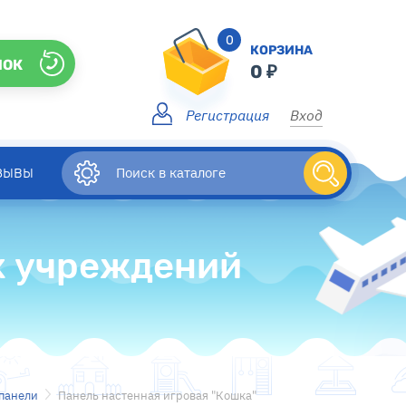
0
КОРЗИНА
НОК
0
Регистрация
Вход
зывы
х учреждений
панели
Панель настенная игровая "Кошка"