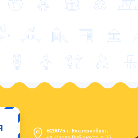
Я
620075 г. Екатеринбург,
ул. Карла Либкнехта, д.22