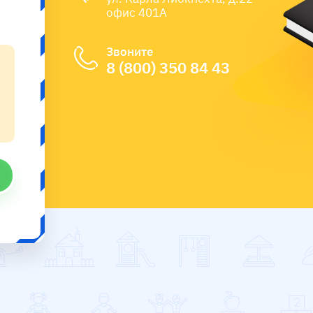
офис 401А
Звоните
8 (800) 350 84 43