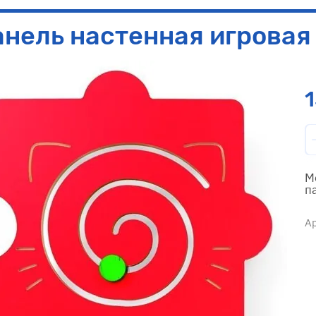
нель настенная игровая
М
п
Ар