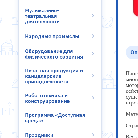
Музыкально-
театральная
деятельность
Народные промыслы
Оборудование для
Оп
физического развития
Печатная продукция и
Пане
канцелярские
мног
принадлежности
мото
дейс
Робототехника и
суще
конструирование
игро
Мате
Программа «Доступная
среда»
Стра
Праздники
Вес -